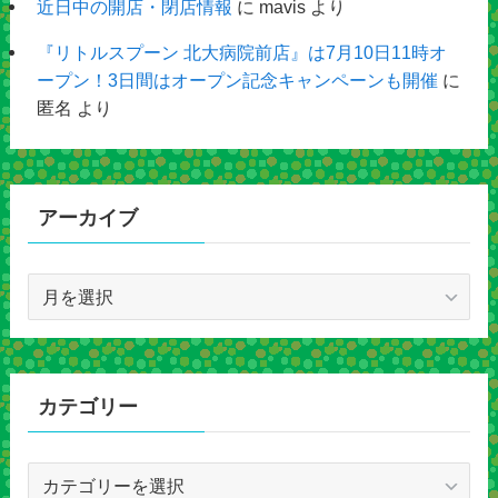
近日中の開店・閉店情報
に
mavis
より
『リトルスプーン 北大病院前店』は7月10日11時オ
ープン！3日間はオープン記念キャンペーンも開催
に
匿名
より
アーカイブ
ア
ー
カ
イ
ブ
カテゴリー
カ