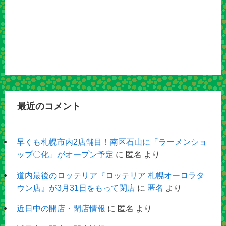
最近のコメント
早くも札幌市内2店舗目！南区石山に「ラーメンショ
ップ〇化」がオープン予定
に
匿名
より
道内最後のロッテリア『ロッテリア 札幌オーロラタ
ウン店』が3月31日をもって閉店
に
匿名
より
近日中の開店・閉店情報
に
匿名
より