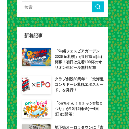
新着記事
「沖縄フェスビアガーデン
2026 in札幌」が8月15日(土)
開幕！初日は先着100杯のオ
リオン生ビール無料配布
クラブ創設30周年！「北海道
コンサドーレ札幌エポスカー
ド」を発行！
「onちゃん！６チャン!!秋ま
つり」が10月2日(金)〜4日
(日)に開催！
地下街オーロラタウンに「吉