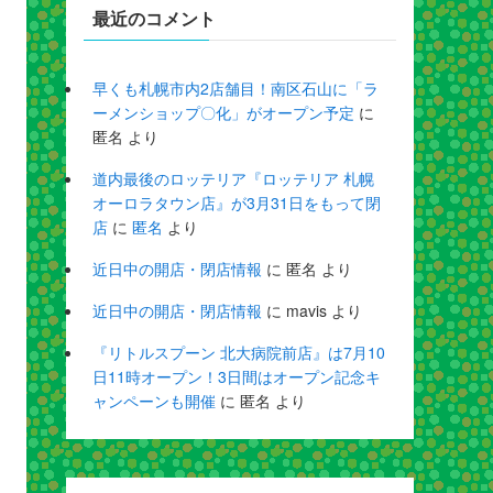
最近のコメント
早くも札幌市内2店舗目！南区石山に「ラ
ーメンショップ〇化」がオープン予定
に
匿名
より
道内最後のロッテリア『ロッテリア 札幌
オーロラタウン店』が3月31日をもって閉
店
に
匿名
より
近日中の開店・閉店情報
に
匿名
より
近日中の開店・閉店情報
に
mavis
より
『リトルスプーン 北大病院前店』は7月10
日11時オープン！3日間はオープン記念キ
ャンペーンも開催
に
匿名
より