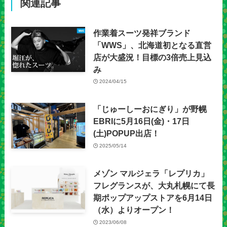
関連記事
作業着スーツ発祥ブランド
「WWS」、北海道初となる直営
店が大盛況！目標の3倍売上見込
み
2024/04/15
「じゅーしーおにぎり」が野幌
EBRIに5月16日(金)・17日
(土)POPUP出店！
2025/05/14
メゾン マルジェラ「レプリカ」
フレグランスが、大丸札幌にて長
期ポップアップストアを6月14日
（水）よりオープン！
2023/06/08