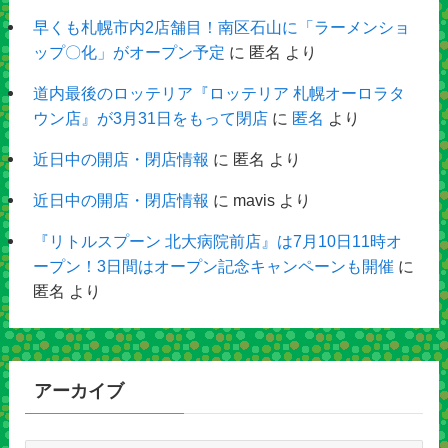
早くも札幌市内2店舗目！南区石山に「ラーメンショ
ップ〇化」がオープン予定
に
匿名
より
道内最後のロッテリア『ロッテリア 札幌オーロラタ
ウン店』が3月31日をもって閉店
に
匿名
より
近日中の開店・閉店情報
に
匿名
より
近日中の開店・閉店情報
に
mavis
より
『リトルスプーン 北大病院前店』は7月10日11時オ
ープン！3日間はオープン記念キャンペーンも開催
に
匿名
より
アーカイブ