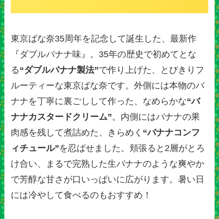
東京ばな奈35周年を記念して誕生した、最新作
『ダブルバナナ味』。35年の歴史で初めてとな
る
“ダブルバナナ製法”
で作り上げた、とびきりフ
ルーティーな東京ばな奈です。外側には本物のバ
ナナを丁寧に裏ごしして作った、なめらかな
“バ
ナナカスタードクリーム”
。内側にはバナナの果
肉感を残して煮詰めた、きらめく
“バナナコンフ
ィチュール”
を忍ばせました。頬張ると2層がとろ
け合い、まるで完熟した生バナナのような爽やか
で芳醇な甘さが口いっぱいに広がります。暑い日
には冷やして食べるのもおすすめ！