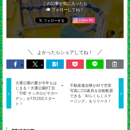
この記事が気に入ったら
フォローしてね！
Follow Me
よかったらシェアしてね！
大通公園の夏が今年もは
不動産連合隊がAIで空室
じまる！大通公園8丁目
写真にCG家具を自動配置
「THE サッポロビヤガー
できる「AIらくらくステ
デン」が7月23日スター
ージング」をリリース！
ト！