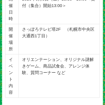
催
付（集合）開始13:00＞
日
時
開
さっぽろテレビ塔2F （札幌市中央区
催
大通西1丁目）
場
所
イ
オリエンテーション、オリジナル謎解
ベ
きゲーム、商品試食会、アレンジ体
ン
験、質問コーナー など
ト
内
容