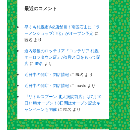
最近のコメント
早くも札幌市内2店舗目！南区石山に「ラ
ーメンショップ〇化」がオープン予定
に
匿名
より
道内最後のロッテリア『ロッテリア 札幌
オーロラタウン店』が3月31日をもって閉
店
に
匿名
より
近日中の開店・閉店情報
に
匿名
より
近日中の開店・閉店情報
に
mavis
より
『リトルスプーン 北大病院前店』は7月10
日11時オープン！3日間はオープン記念キ
ャンペーンも開催
に
匿名
より