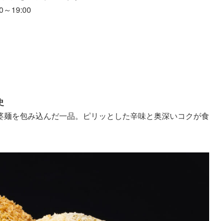
～19:00
史
婆麺を包み込んだ一品。ピリッとした辛味と奥深いコクが食
。