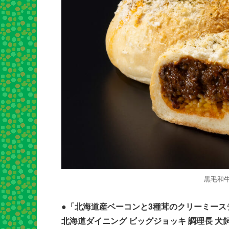
黒毛和
●「北海道産ベーコンと3種茸のクリーミース
北海道ダイニング ビッグジョッキ 調理長 犬飼