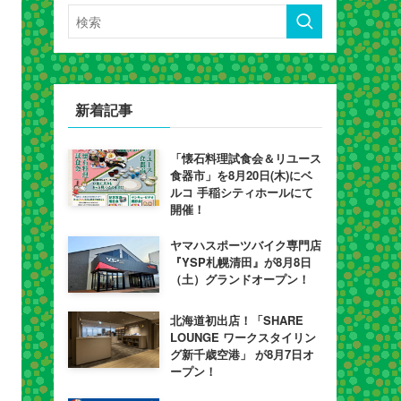
新着記事
「懐石料理試食会＆リユース
食器市」を8月20日(木)にベ
ルコ 手稲シティホールにて
開催！
ヤマハスポーツバイク専門店
『YSP札幌清田』が8月8日
（土）グランドオープン！
北海道初出店！「SHARE
LOUNGE ワークスタイリン
グ新千歳空港」 が8月7日オ
ープン！