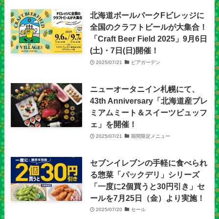
北海道ボールパークFビレッジに
全国のクラフトビールが大集合！
「Craft Beer Field 2025」9月6日
(土)・7日(日)開催！
2025/07/21
ビアガーデン
ニューオータニイン札幌にて、
43th Anniversary「北海道産プレ
ミアムミート＆スイーツビュッフ
ェ」を開催！
2025/07/21
期間限定メニュー
セブンイレブンの手軽に食べられ
る惣菜「パックデリ」シリーズ
「一度に2個買うと30円引き」セ
ールを7月25日（金）より実施！
2025/07/20
セール