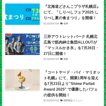
『北海道どさんこプラザ札幌店』
にて、「しりべしフェア2025 し
りべし夏の食まつり」を開催！
2025/07/26
催事
三井アウトレットパーク 札幌北
広島で筋肉紳士集団ALLOUTが
「マッスルかき氷」を7月26日・
27日に開催！
2025/07/25
催事
『コートヤード・バイ・マリオッ
ト札幌』にて、開業1周年を迎え
る7月23日より”Shime Parfait
Award 2025″ で優勝したパフェ
の提供を開始！
2025/07/23
期間限定メニュー