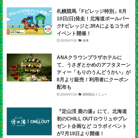
札幌競馬「Fビレッジ特別」8月
10日(日)発走！北海道ボールパー
クFビレッジとJRAによるコラボ
イベント開催！
2025/07/20
催事
ANAクラウンプラザホテルに
て、うさぎとかめのアフタヌーン
ティー「もりのうんどうかい」が
8月より販売！利用者にクーポン
配布も
2025/07/19
期間限定メニュー
『定山渓 鹿の湯』にて、北海道
初のCHILL OUTロウリュやプレ
ゼント企画など コラボイベント
が7月19日より開催！