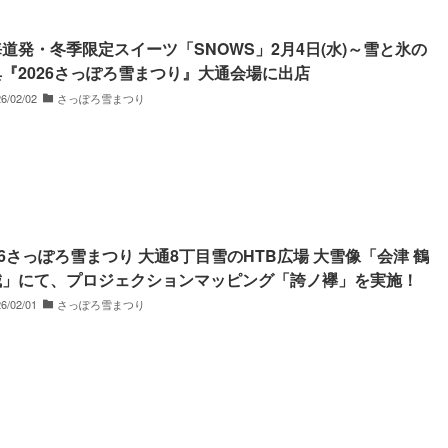
道発・冬季限定スイーツ「SNOWS」2月4日(水)～雪と氷の
『2026さっぽろ雪まつり』大通会場に出店
6/02/02
さっぽろ雪まつり
26さっぽろ雪まつり 大通8丁目雪のHTB広場 大雪像「会津 鶴
城」にて、プロジェクションマッピング「誇ノ襷」を実施！
6/02/01
さっぽろ雪まつり