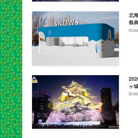
北海
祭典
202
20
ヶ
202