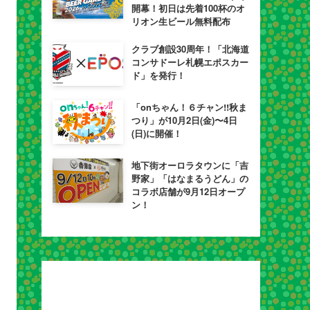
開幕！初日は先着100杯のオ
リオン生ビール無料配布
クラブ創設30周年！「北海道
コンサドーレ札幌エポスカー
ド」を発行！
「onちゃん！６チャン!!秋ま
つり」が10月2日(金)〜4日
(日)に開催！
地下街オーロラタウンに「吉
野家」「はなまるうどん」の
コラボ店舗が9月12日オープ
ン！