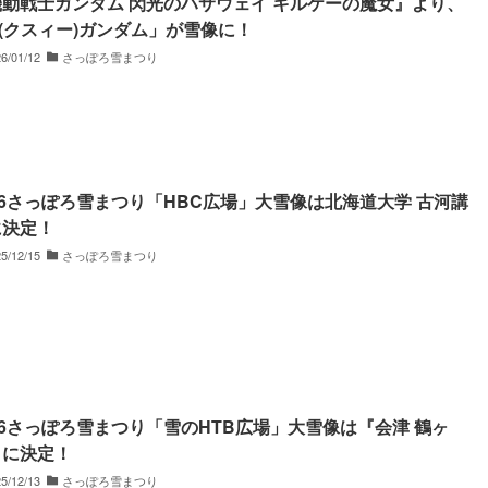
機動戦士ガンダム 閃光のハサウェイ キルケーの魔女』より、
(クスィー)ガンダム」が雪像に！
6/01/12
さっぽろ雪まつり
26さっぽろ雪まつり「HBC広場」大雪像は北海道大学 古河講
に決定！
5/12/15
さっぽろ雪まつり
26さっぽろ雪まつり「雪のHTB広場」大雪像は『会津 鶴ヶ
』に決定！
5/12/13
さっぽろ雪まつり