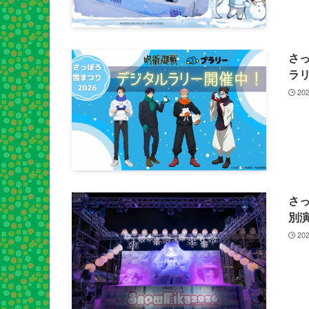
さ
ラ
202
さ
別演
202