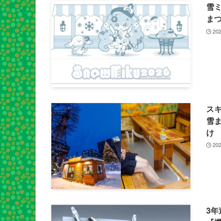
雪ミ
まつ
202
スキ
雪
け
202
3