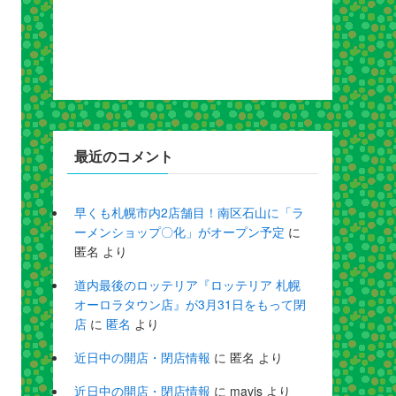
最近のコメント
早くも札幌市内2店舗目！南区石山に「ラ
ーメンショップ〇化」がオープン予定
に
匿名
より
道内最後のロッテリア『ロッテリア 札幌
オーロラタウン店』が3月31日をもって閉
店
に
匿名
より
近日中の開店・閉店情報
に
匿名
より
近日中の開店・閉店情報
に
mavis
より