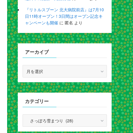
『リトルスプーン 北大病院前店』は7月10
日11時オープン！3日間はオープン記念キ
ャンペーンも開催
に
匿名
より
アーカイブ
ア
ー
カ
イ
ブ
カテゴリー
カ
テ
ゴ