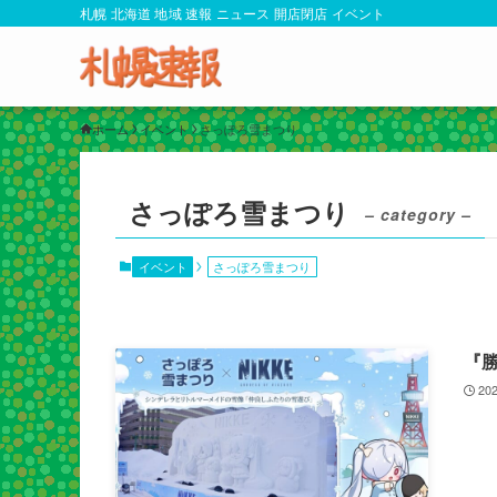
札幌 北海道 地域 速報 ニュース 開店閉店 イベント
ホーム
イベント
さっぽろ雪まつり
さっぽろ雪まつり
– category –
イベント
さっぽろ雪まつり
『勝
202