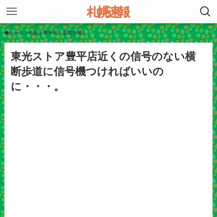
ホーム
札幌
豊平区
道路交通
東光ストア豊平店近くの信号のない横
断歩道に信号機つければいいの
に・・・。