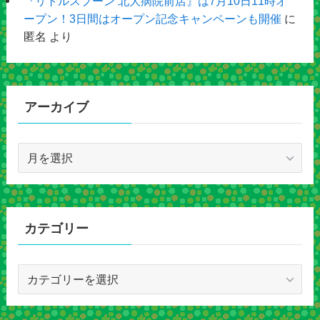
『リトルスプーン 北大病院前店』は7月10日11時オ
ープン！3日間はオープン記念キャンペーンも開催
に
匿名
より
アーカイブ
ア
ー
カ
イ
ブ
カテゴリー
カ
テ
ゴ