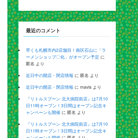
最近のコメント
早くも札幌市内2店舗目！南区石山に「ラ
ーメンショップ〇化」がオープン予定
に
匿名
より
近日中の開店・閉店情報
に
匿名
より
近日中の開店・閉店情報
に
mavis
より
『リトルスプーン 北大病院前店』は7月10
日11時オープン！3日間はオープン記念キ
ャンペーンも開催
に
匿名
より
『リトルスプーン 北大病院前店』は7月10
日11時オープン！3日間はオープン記念キ
ャンペーンも開催
に
匿名
より