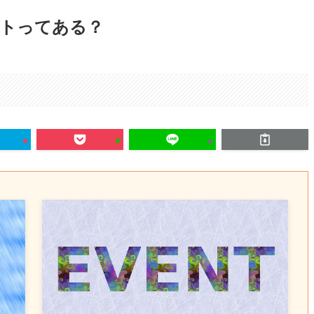
ットってある？
。