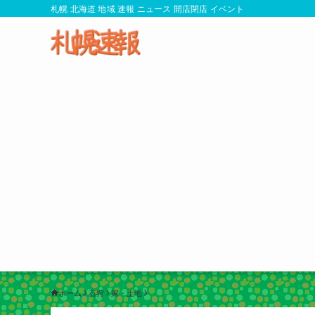
札幌 北海道 地域 速報 ニュース 開店閉店 イベント
ホーム
石狩
家・土地