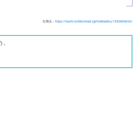
引用元：
https://machi.to/bbs/read.cgi/hokkaidou/1550859242/
う。