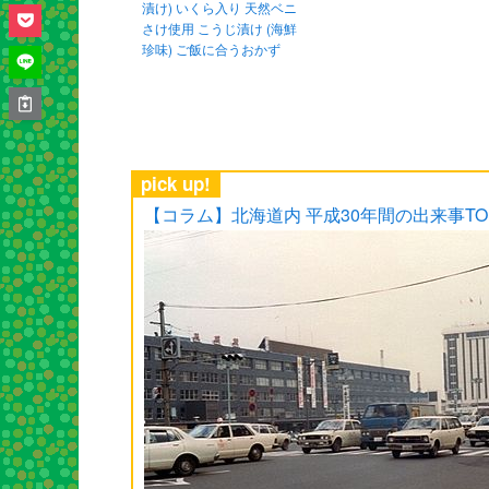
漬け) いくら入り 天然ベニ
さけ使用 こうじ漬け (海鮮
珍味) ご飯に合うおかず
pick up!
【コラム】北海道内 平成30年間の出来事TO