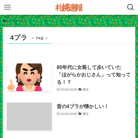
ホーム
4プラ
4プラ
– tag –
80年代に女装して歩いていた
「ほがらかおじさん」って知って
る！？
2019/12/28
懐古
昔の4プラが懐かしい！
2019/12/05
懐古