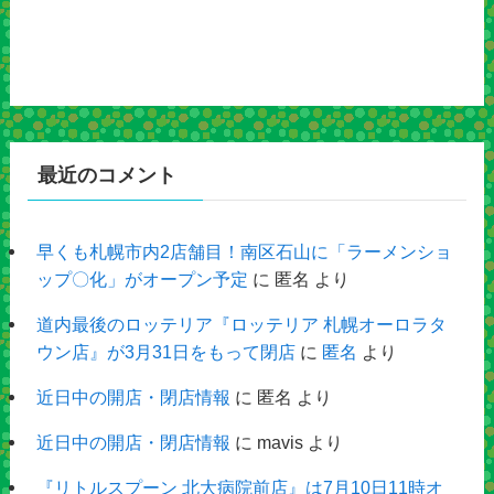
最近のコメント
早くも札幌市内2店舗目！南区石山に「ラーメンショ
ップ〇化」がオープン予定
に
匿名
より
道内最後のロッテリア『ロッテリア 札幌オーロラタ
ウン店』が3月31日をもって閉店
に
匿名
より
近日中の開店・閉店情報
に
匿名
より
近日中の開店・閉店情報
に
mavis
より
『リトルスプーン 北大病院前店』は7月10日11時オ