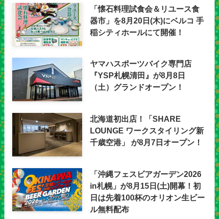
「懐石料理試食会＆リユース食
器市」を8月20日(木)にベルコ 手
稲シティホールにて開催！
ヤマハスポーツバイク専門店
『YSP札幌清田』が8月8日
（土）グランドオープン！
北海道初出店！「SHARE
LOUNGE ワークスタイリング新
千歳空港」 が8月7日オープン！
「沖縄フェスビアガーデン2026
in札幌」が8月15日(土)開幕！初
日は先着100杯のオリオン生ビー
ル無料配布