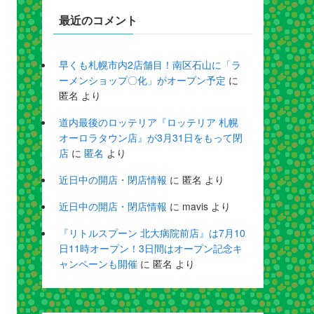
最近のコメント
早くも札幌市内2店舗目！南区石山に「ラ
ーメンショップ〇化」がオープン予定
に
匿名
より
道内最後のロッテリア『ロッテリア 札幌
オーロラタウン店』が3月31日をもって閉
店
に
匿名
より
近日中の開店・閉店情報
に
匿名
より
近日中の開店・閉店情報
に
mavis
より
『リトルスプーン 北大病院前店』は7月10
日11時オープン！3日間はオープン記念キ
ャンペーンも開催
に
匿名
より