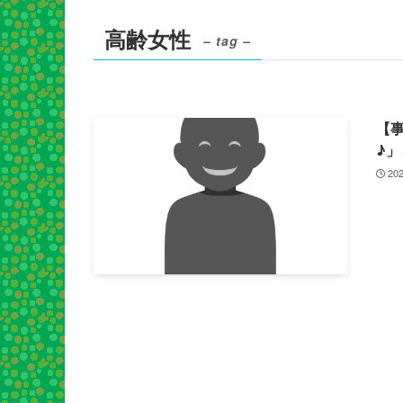
高齢女性
– tag –
【
♪
202