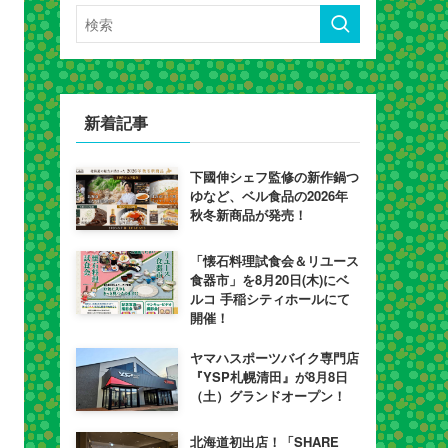
新着記事
下國伸シェフ監修の新作鍋つ
ゆなど、ベル食品の2026年
秋冬新商品が発売！
「懐石料理試食会＆リユース
食器市」を8月20日(木)にベ
ルコ 手稲シティホールにて
開催！
ヤマハスポーツバイク専門店
『YSP札幌清田』が8月8日
（土）グランドオープン！
北海道初出店！「SHARE