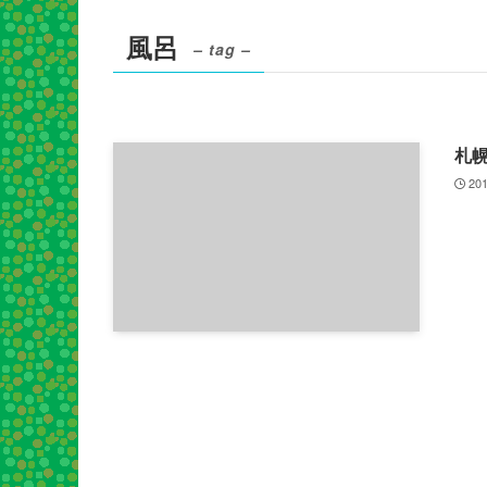
風呂
– tag –
札
201