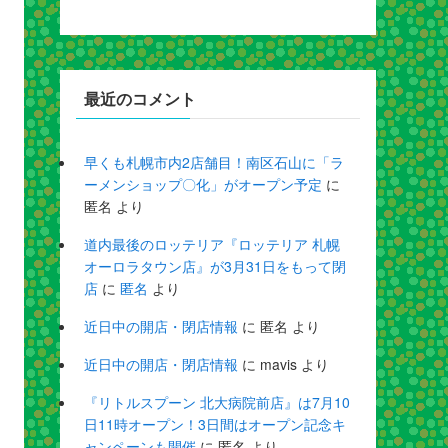
最近のコメント
早くも札幌市内2店舗目！南区石山に「ラ
ーメンショップ〇化」がオープン予定
に
匿名
より
道内最後のロッテリア『ロッテリア 札幌
オーロラタウン店』が3月31日をもって閉
店
に
匿名
より
近日中の開店・閉店情報
に
匿名
より
近日中の開店・閉店情報
に
mavis
より
『リトルスプーン 北大病院前店』は7月10
日11時オープン！3日間はオープン記念キ
ャンペーンも開催
に
匿名
より