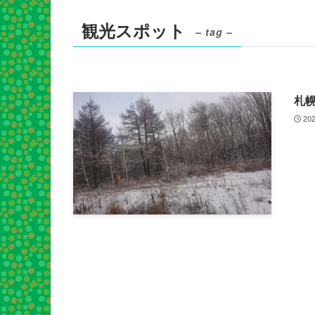
観光スポット
– tag –
札
202