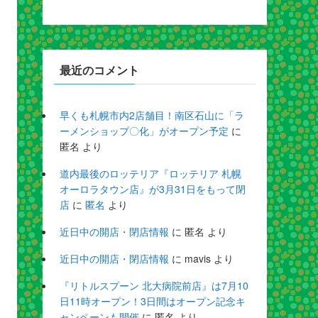
最近のコメント
早くも札幌市内2店舗目！南区石山に「ラ
ーメンショップ〇化」がオープン予定
に
匿名
より
道内最後のロッテリア『ロッテリア 札幌
オーロラタウン店』が3月31日をもって閉
店
に
匿名
より
近日中の開店・閉店情報
に
匿名
より
近日中の開店・閉店情報
に
mavis
より
『リトルスプーン 北大病院前店』は7月10
日11時オープン！3日間はオープン記念キ
ャンペーンも開催
に
匿名
より