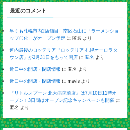
最近のコメント
早くも札幌市内2店舗目！南区石山に「ラーメンショ
ップ〇化」がオープン予定
に
匿名
より
道内最後のロッテリア『ロッテリア 札幌オーロラタ
ウン店』が3月31日をもって閉店
に
匿名
より
近日中の開店・閉店情報
に
匿名
より
近日中の開店・閉店情報
に
mavis
より
『リトルスプーン 北大病院前店』は7月10日11時オ
ープン！3日間はオープン記念キャンペーンも開催
に
匿名
より