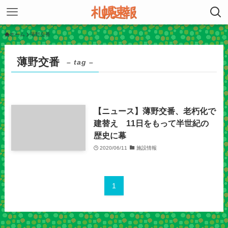
ホーム
薄野交番
薄野交番
– tag –
【ニュース】薄野交番、老朽化で
建替え 11日をもって半世紀の
歴史に幕
2020/06/11
施設情報
1