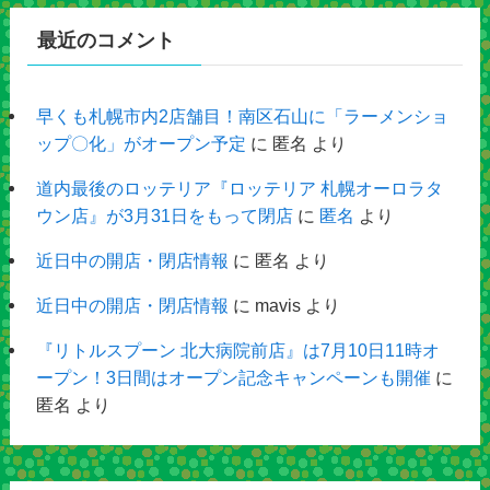
最近のコメント
早くも札幌市内2店舗目！南区石山に「ラーメンショ
ップ〇化」がオープン予定
に
匿名
より
道内最後のロッテリア『ロッテリア 札幌オーロラタ
ウン店』が3月31日をもって閉店
に
匿名
より
近日中の開店・閉店情報
に
匿名
より
近日中の開店・閉店情報
に
mavis
より
『リトルスプーン 北大病院前店』は7月10日11時オ
ープン！3日間はオープン記念キャンペーンも開催
に
匿名
より