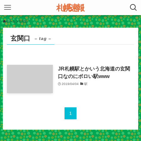
ホーム
玄関口
玄関口
– tag –
JR札幌駅とかいう北海道の玄関
口なのにボロい駅www
2019/04/04
駅
1