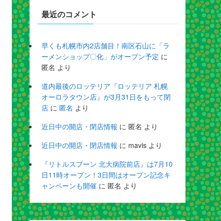
最近のコメント
早くも札幌市内2店舗目！南区石山に「ラ
ーメンショップ〇化」がオープン予定
に
匿名
より
道内最後のロッテリア『ロッテリア 札幌
オーロラタウン店』が3月31日をもって閉
店
に
匿名
より
近日中の開店・閉店情報
に
匿名
より
近日中の開店・閉店情報
に
mavis
より
『リトルスプーン 北大病院前店』は7月10
日11時オープン！3日間はオープン記念キ
ャンペーンも開催
に
匿名
より