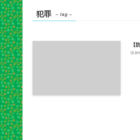
犯罪
– tag –
【
201