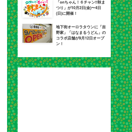
「onちゃん！６チャン!!秋ま
つり」が10月2日(金)〜4日
(日)に開催！
地下街オーロラタウンに「吉
野家」「はなまるうどん」の
コラボ店舗が9月12日オープ
ン！