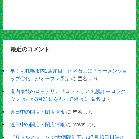
最近のコメント
早くも札幌市内2店舗目！南区石山に「ラーメンショ
ップ〇化」がオープン予定
に
匿名
より
道内最後のロッテリア『ロッテリア 札幌オーロラタ
ウン店』が3月31日をもって閉店
に
匿名
より
近日中の開店・閉店情報
に
匿名
より
近日中の開店・閉店情報
に
mavis
より
『リトルスプーン 北大病院前店』は7月10日11時オ