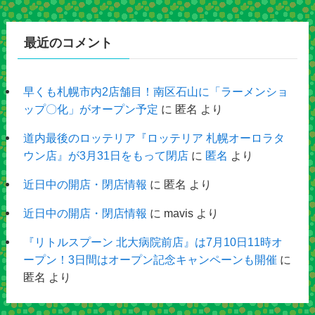
最近のコメント
早くも札幌市内2店舗目！南区石山に「ラーメンショ
ップ〇化」がオープン予定
に
匿名
より
道内最後のロッテリア『ロッテリア 札幌オーロラタ
ウン店』が3月31日をもって閉店
に
匿名
より
近日中の開店・閉店情報
に
匿名
より
近日中の開店・閉店情報
に
mavis
より
『リトルスプーン 北大病院前店』は7月10日11時オ
ープン！3日間はオープン記念キャンペーンも開催
に
匿名
より