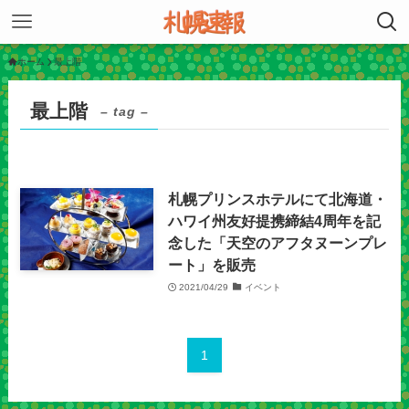
ホーム
最上階
最上階
– tag –
札幌プリンスホテルにて北海道・
ハワイ州友好提携締結4周年を記
念した「天空のアフタヌーンプレ
ート」を販売
2021/04/29
イベント
1