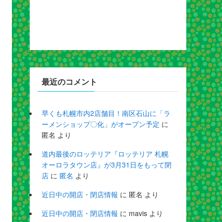
最近のコメント
早くも札幌市内2店舗目！南区石山に「ラ
ーメンショップ〇化」がオープン予定
に
匿名
より
道内最後のロッテリア『ロッテリア 札幌
オーロラタウン店』が3月31日をもって閉
店
に
匿名
より
近日中の開店・閉店情報
に
匿名
より
近日中の開店・閉店情報
に
mavis
より