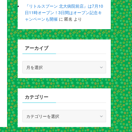
『リトルスプーン 北大病院前店』は7月10
日11時オープン！3日間はオープン記念キ
ャンペーンも開催
に
匿名
より
アーカイブ
ア
ー
カ
イ
ブ
カテゴリー
カ
テ
ゴ