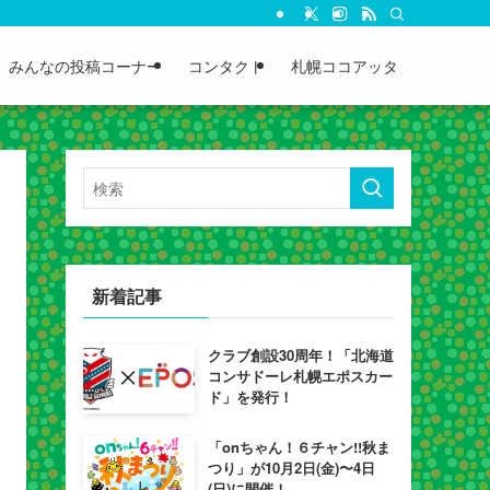
みんなの投稿コーナー
コンタクト
札幌ココアッタ
新着記事
クラブ創設30周年！「北海道
コンサドーレ札幌エポスカー
ド」を発行！
「onちゃん！６チャン!!秋ま
つり」が10月2日(金)〜4日
(日)に開催！