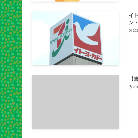
イ
ン
202
【
201