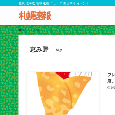
札幌 北海道 地域 速報 ニュース 開店閉店 イベント
ホーム
恵み野
恵み野
– tag –
フレ
店
202