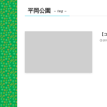
平岡公園
– tag –
【
201