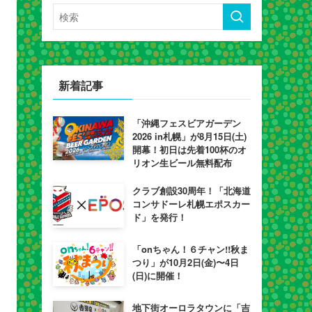
新着記事
「沖縄フェスビアガーデン
2026 in札幌」が8月15日(土)
開幕！初日は先着100杯のオ
リオン生ビール無料配布
クラブ創設30周年！「北海道
コンサドーレ札幌エポスカー
ド」を発行！
「onちゃん！６チャン!!秋ま
つり」が10月2日(金)〜4日
(日)に開催！
地下街オーロラタウンに「吉