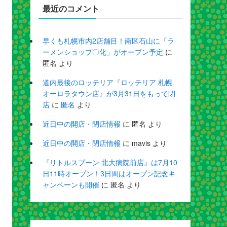
最近のコメント
早くも札幌市内2店舗目！南区石山に「ラ
ーメンショップ〇化」がオープン予定
に
匿名
より
道内最後のロッテリア『ロッテリア 札幌
オーロラタウン店』が3月31日をもって閉
店
に
匿名
より
近日中の開店・閉店情報
に
匿名
より
近日中の開店・閉店情報
に
mavis
より
『リトルスプーン 北大病院前店』は7月10
日11時オープン！3日間はオープン記念キ
ャンペーンも開催
に
匿名
より