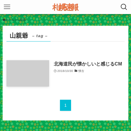
ホーム
山親爺
山親爺
– tag –
北海道民が懐かしいと感じるCM
2018/10/30
懐古
1