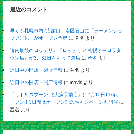
最近のコメント
早くも札幌市内2店舗目！南区石山に「ラーメンショ
ップ〇化」がオープン予定
に
匿名
より
道内最後のロッテリア『ロッテリア 札幌オーロラタ
ウン店』が3月31日をもって閉店
に
匿名
より
近日中の開店・閉店情報
に
匿名
より
近日中の開店・閉店情報
に
mavis
より
『リトルスプーン 北大病院前店』は7月10日11時オ
ープン！3日間はオープン記念キャンペーンも開催
に
匿名
より