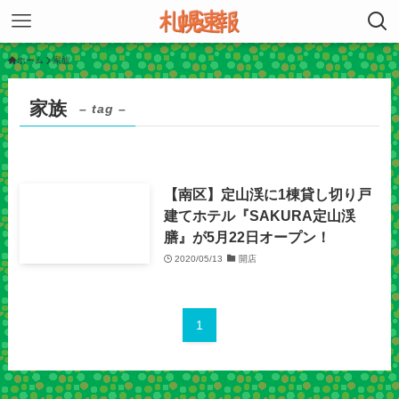
ホーム
家族
家族
– tag –
【南区】定山渓に1棟貸し切り戸
建てホテル『SAKURA定山渓
膳』が5月22日オープン！
2020/05/13
開店
1