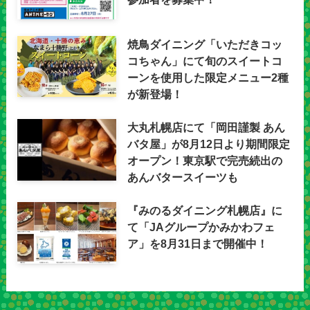
焼鳥ダイニング「いただきコッ
コちゃん」にて旬のスイートコ
ーンを使用した限定メニュー2種
が新登場！
大丸札幌店にて「岡田謹製 あん
バタ屋」が8月12日より期間限定
オープン！東京駅で完売続出の
あんバタースイーツも
『みのるダイニング札幌店』に
て「JAグループかみかわフェ
ア」を8月31日まで開催中！