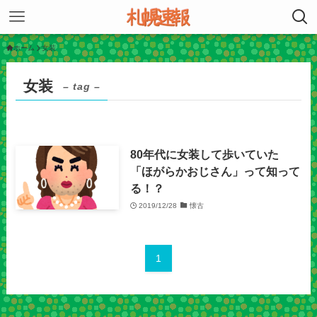
ホーム
女装
女装
– tag –
80年代に女装して歩いていた
「ほがらかおじさん」って知って
る！？
2019/12/28
懐古
1