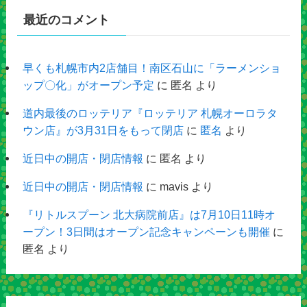
最近のコメント
早くも札幌市内2店舗目！南区石山に「ラーメンショ
ップ〇化」がオープン予定
に
匿名
より
道内最後のロッテリア『ロッテリア 札幌オーロラタ
ウン店』が3月31日をもって閉店
に
匿名
より
近日中の開店・閉店情報
に
匿名
より
近日中の開店・閉店情報
に
mavis
より
『リトルスプーン 北大病院前店』は7月10日11時オ
ープン！3日間はオープン記念キャンペーンも開催
に
匿名
より