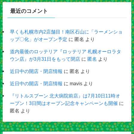
最近のコメント
早くも札幌市内2店舗目！南区石山に「ラーメンショ
ップ〇化」がオープン予定
に
匿名
より
道内最後のロッテリア『ロッテリア 札幌オーロラタ
ウン店』が3月31日をもって閉店
に
匿名
より
近日中の開店・閉店情報
に
匿名
より
近日中の開店・閉店情報
に
mavis
より
『リトルスプーン 北大病院前店』は7月10日11時オ
ープン！3日間はオープン記念キャンペーンも開催
に
匿名
より