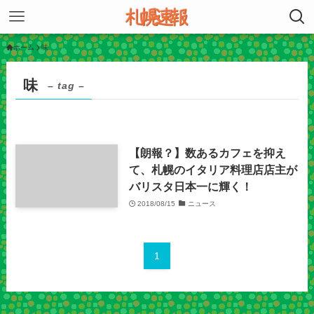
ホーム
味
味
– tag –
【朗報？】数あるカフェを抑え
て、札幌のイタリア料理店店主が
バリスタ日本一に輝く！
2018/08/15
ニュース
1