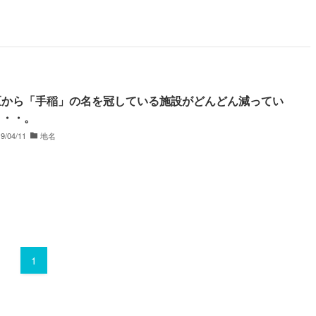
区から「手稲」の名を冠している施設がどんどん減ってい
・・・。
9/04/11
地名
1