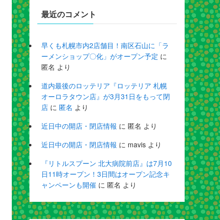
最近のコメント
早くも札幌市内2店舗目！南区石山に「ラ
ーメンショップ〇化」がオープン予定
に
匿名
より
道内最後のロッテリア『ロッテリア 札幌
オーロラタウン店』が3月31日をもって閉
店
に
匿名
より
近日中の開店・閉店情報
に
匿名
より
近日中の開店・閉店情報
に
mavis
より
『リトルスプーン 北大病院前店』は7月10
日11時オープン！3日間はオープン記念キ
ャンペーンも開催
に
匿名
より