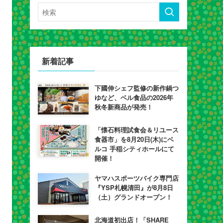
新着記事
下國伸シェフ監修の新作鍋つ
ゆなど、ベル食品の2026年
秋冬新商品が発売！
「懐石料理試食会＆リユース
食器市」を8月20日(木)にベ
ルコ 手稲シティホールにて
開催！
ヤマハスポーツバイク専門店
『YSP札幌清田』が8月8日
（土）グランドオープン！
北海道初出店！「SHARE