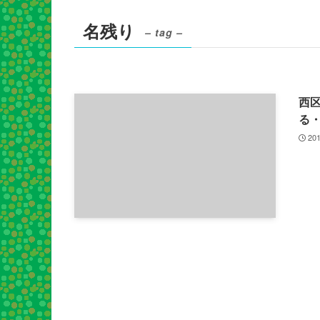
名残り
– tag –
西
る
201