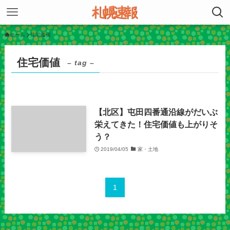
ホーム
住宅価値
住宅価値
– tag –
【北区】屯田四番通沿線がだいぶ
栄えてきた！住宅価値も上がりそ
う？
2019/04/05
家・土地
1