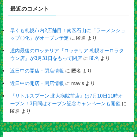
最近のコメント
早くも札幌市内2店舗目！南区石山に「ラーメンショ
ップ〇化」がオープン予定
に
匿名
より
道内最後のロッテリア『ロッテリア 札幌オーロラタ
ウン店』が3月31日をもって閉店
に
匿名
より
近日中の開店・閉店情報
に
匿名
より
近日中の開店・閉店情報
に
mavis
より
『リトルスプーン 北大病院前店』は7月10日11時オ
ープン！3日間はオープン記念キャンペーンも開催
に
匿名
より