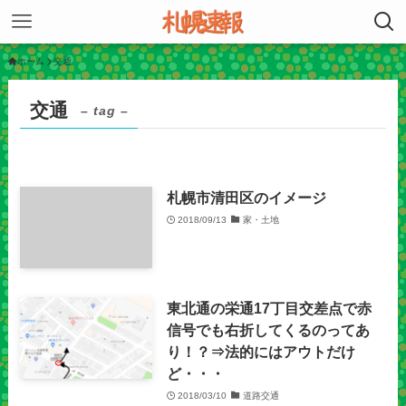
ホーム
交通
交通
– tag –
札幌市清田区のイメージ
2018/09/13
家・土地
東北通の栄通17丁目交差点で赤
信号でも右折してくるのってあ
り！？⇒法的にはアウトだけ
ど・・・
2018/03/10
道路交通