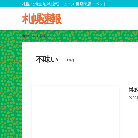
札幌 北海道 地域 速報 ニュース 開店閉店 イベント
ホーム
不味い
不味い
– tag –
博
201