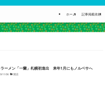
ホーム
記事掲載依頼
多ラーメン「一蘭」札幌初進出 来年1月にもノルベサへ
9/11/06
開店