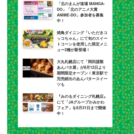
「北のまんが道場 MANGA-
DO」「北のアニメ大賞
ANIME-DO」参加者を募集
中！
焼鳥ダイニング「いただきコ
ッコちゃん」にて旬のスイー
トコーンを使用した限定メニ
ュー2種が新登場！
大丸札幌店にて「岡田謹製
あんバタ屋」が8月12日より
期間限定オープン！東京駅で
完売続出のあんバタースイー
ツも
『みのるダイニング札幌店』
にて「JAグループかみかわ
フェア」を8月31日まで開催
中！