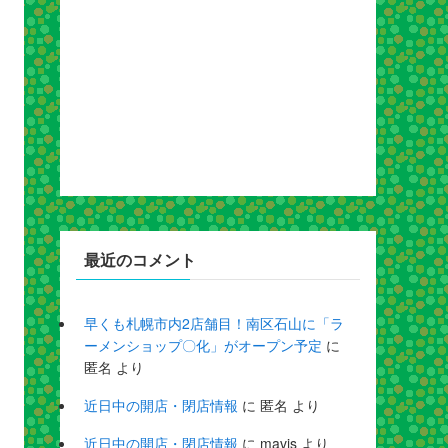
最近のコメント
早くも札幌市内2店舗目！南区石山に「ラ
ーメンショップ〇化」がオープン予定
に
匿名
より
近日中の開店・閉店情報
に
匿名
より
近日中の開店・閉店情報
に
mavis
より