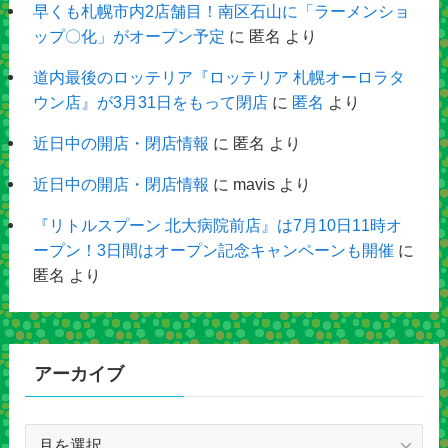
早くも札幌市内2店舗目！南区石山に「ラーメンショ
ップ〇化」がオープン予定
に
匿名
より
道内最後のロッテリア『ロッテリア 札幌オーロラタ
ウン店』が3月31日をもって閉店
に
匿名
より
近日中の開店・閉店情報
に
匿名
より
近日中の開店・閉店情報
に
mavis
より
『リトルスプーン 北大病院前店』は7月10日11時オ
ープン！3日間はオープン記念キャンペーンも開催
に
匿名
より
アーカイブ
ア