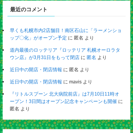
最近のコメント
早くも札幌市内2店舗目！南区石山に「ラーメンショ
ップ〇化」がオープン予定
に
匿名
より
道内最後のロッテリア『ロッテリア 札幌オーロラタ
ウン店』が3月31日をもって閉店
に
匿名
より
近日中の開店・閉店情報
に
匿名
より
近日中の開店・閉店情報
に
mavis
より
『リトルスプーン 北大病院前店』は7月10日11時オ
ープン！3日間はオープン記念キャンペーンも開催
に
匿名
より