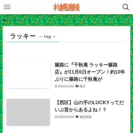
ホーム
ラッキー
ラッキー
– tag –
篠路に『千秋庵 ラッキー篠路
店』が11月6日オープン！約10年
ぶりに篠路に千秋庵が
2020/10/02
開店
【西区】山の手のLUCKYってだ
いぶ昔からあるよね！？
2020/04/26
施設情報