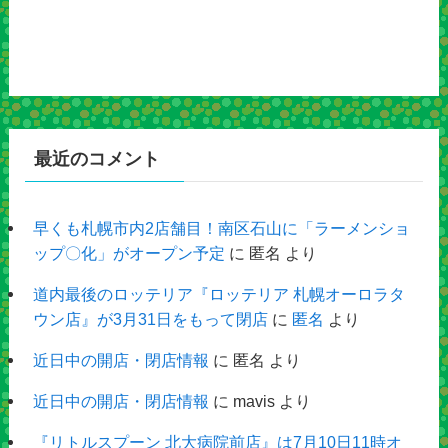
最近のコメント
早くも札幌市内2店舗目！南区石山に「ラーメンショ
ップ〇化」がオープン予定
に
匿名
より
道内最後のロッテリア『ロッテリア 札幌オーロラタ
ウン店』が3月31日をもって閉店
に
匿名
より
近日中の開店・閉店情報
に
匿名
より
近日中の開店・閉店情報
に
mavis
より
『リトルスプーン 北大病院前店』は7月10日11時オ