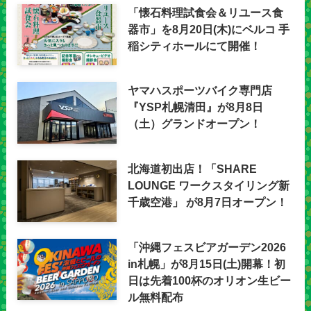
「懐石料理試食会＆リユース食
器市」を8月20日(木)にベルコ 手
稲シティホールにて開催！
ヤマハスポーツバイク専門店
『YSP札幌清田』が8月8日
（土）グランドオープン！
北海道初出店！「SHARE
LOUNGE ワークスタイリング新
千歳空港」 が8月7日オープン！
「沖縄フェスビアガーデン2026
in札幌」が8月15日(土)開幕！初
日は先着100杯のオリオン生ビー
ル無料配布