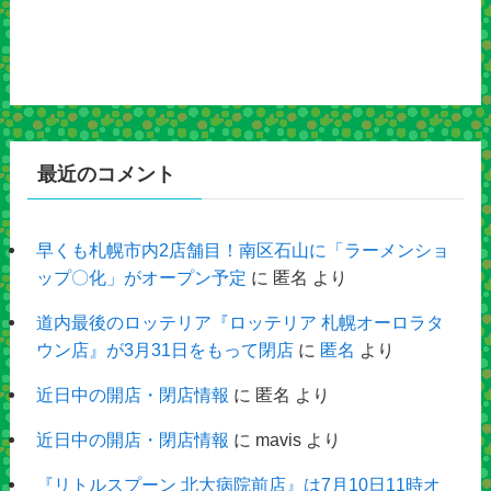
最近のコメント
早くも札幌市内2店舗目！南区石山に「ラーメンショ
ップ〇化」がオープン予定
に
匿名
より
道内最後のロッテリア『ロッテリア 札幌オーロラタ
ウン店』が3月31日をもって閉店
に
匿名
より
近日中の開店・閉店情報
に
匿名
より
近日中の開店・閉店情報
に
mavis
より
『リトルスプーン 北大病院前店』は7月10日11時オ