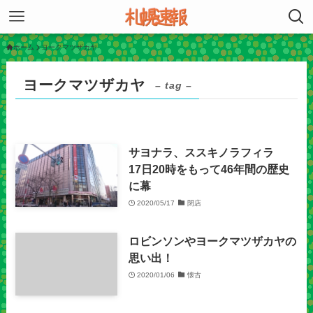
ホーム
ヨークマツザカヤ
ヨークマツザカヤ
– tag –
サヨナラ、ススキノラフィラ
17日20時をもって46年間の歴史
に幕
2020/05/17
閉店
ロビンソンやヨークマツザカヤの
思い出！
2020/01/06
懐古