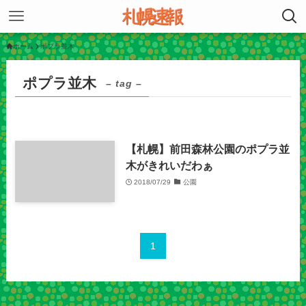
ホーム
ポプラ並木
ポプラ並木
– tag –
【札幌】前田森林公園のポプラ並
木がきれいだわぁ
2018/07/29
公園
1