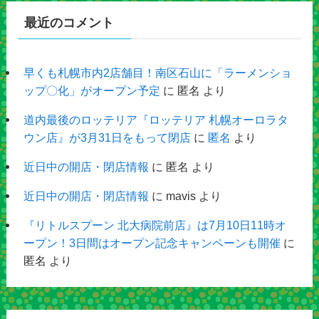
最近のコメント
早くも札幌市内2店舗目！南区石山に「ラーメンショ
ップ〇化」がオープン予定
に
匿名
より
道内最後のロッテリア『ロッテリア 札幌オーロラタ
ウン店』が3月31日をもって閉店
に
匿名
より
近日中の開店・閉店情報
に
匿名
より
近日中の開店・閉店情報
に
mavis
より
『リトルスプーン 北大病院前店』は7月10日11時オ
ープン！3日間はオープン記念キャンペーンも開催
に
匿名
より