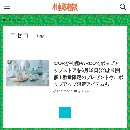
ホーム
ニセコ
ニセコ
– tag –
ICORが札幌PARCOでポップア
ップストアを6月18日(金)より開
催！数量限定のプレゼントや、ポ
ップアップ限定アイテムも
2021/06/10
イベント
1