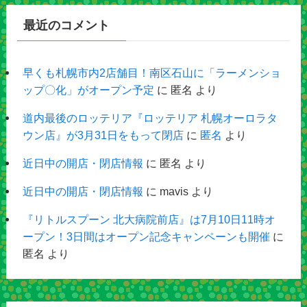
最近のコメント
早くも札幌市内2店舗目！南区石山に「ラーメンショ
ップ〇化」がオープン予定
に
匿名
より
道内最後のロッテリア『ロッテリア 札幌オーロラタ
ウン店』が3月31日をもって閉店
に
匿名
より
近日中の開店・閉店情報
に
匿名
より
近日中の開店・閉店情報
に
mavis
より
『リトルスプーン 北大病院前店』は7月10日11時オ
ープン！3日間はオープン記念キャンペーンも開催
に
匿名
より