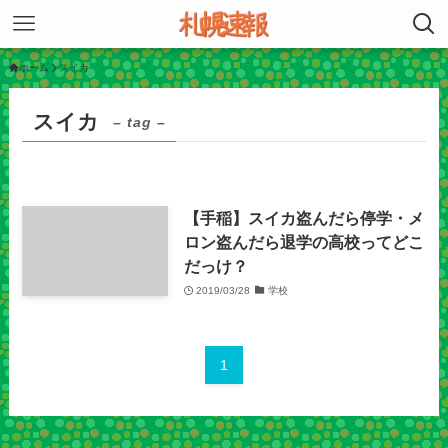
ホーム
スイカ
スイカ
– tag –
【手稲】スイカ盗んだら停学・メ
ロン盗んだら退学の高校ってどこ
だっけ？
2019/03/28
学校
1