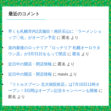
最近のコメント
早くも札幌市内2店舗目！南区石山に「ラーメンショ
ップ〇化」がオープン予定
に
匿名
より
道内最後のロッテリア『ロッテリア 札幌オーロラタ
ウン店』が3月31日をもって閉店
に
匿名
より
近日中の開店・閉店情報
に
匿名
より
近日中の開店・閉店情報
に
mavis
より
『リトルスプーン 北大病院前店』は7月10日11時オ
ープン！3日間はオープン記念キャンペーンも開催
に
匿名
より