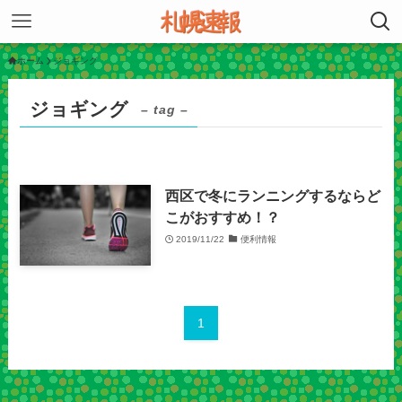
ホーム
ジョギング
ジョギング
– tag –
西区で冬にランニングするならど
こがおすすめ！？
2019/11/22
便利情報
1