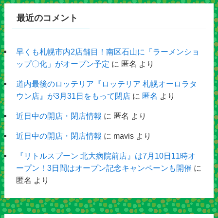
最近のコメント
早くも札幌市内2店舗目！南区石山に「ラーメンショ
ップ〇化」がオープン予定
に
匿名
より
道内最後のロッテリア『ロッテリア 札幌オーロラタ
ウン店』が3月31日をもって閉店
に
匿名
より
近日中の開店・閉店情報
に
匿名
より
近日中の開店・閉店情報
に
mavis
より
『リトルスプーン 北大病院前店』は7月10日11時オ
ープン！3日間はオープン記念キャンペーンも開催
に
匿名
より