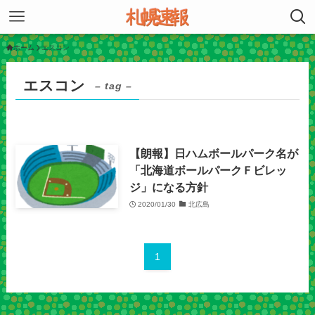
ホーム
エスコン
エスコン
– tag –
【朗報】日ハムボールパーク名が
「北海道ボールパークＦビレッ
ジ」になる方針
2020/01/30
北広島
1