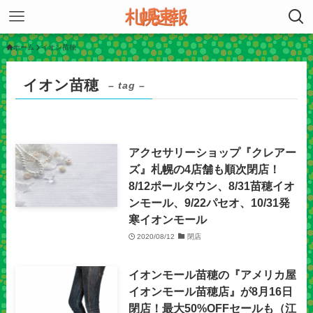
ホーム
イオン苗穂
イオン苗穂
– tag –
アクセサリーショップ『クレアー
ズ』札幌の4店舗も順次閉店！
8/12ポールタウン、8/31苗穂イオ
ンモール、9/22パセオ、10/31発
寒イオンモール
2020/08/12
閉店
イオンモール苗穂の『アメリカ屋
イオンモール苗穂店』が8月16日
閉店！最大50%OFFセールも（江