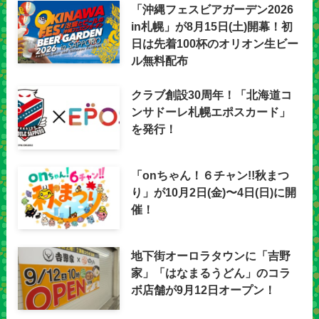
「沖縄フェスビアガーデン2026
in札幌」が8月15日(土)開幕！初
日は先着100杯のオリオン生ビー
ル無料配布
クラブ創設30周年！「北海道コ
ンサドーレ札幌エポスカード」
を発行！
「onちゃん！６チャン!!秋まつ
り」が10月2日(金)〜4日(日)に開
催！
地下街オーロラタウンに「吉野
家」「はなまるうどん」のコラ
ボ店舗が9月12日オープン！