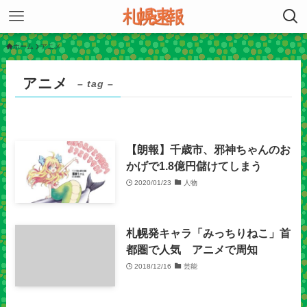
ホーム
アニメ
アニメ
– tag –
【朗報】千歳市、邪神ちゃんのお
かげで1.8億円儲けてしまう
2020/01/23
人物
札幌発キャラ「みっちりねこ」首
都圏で人気 アニメで周知
2018/12/16
芸能