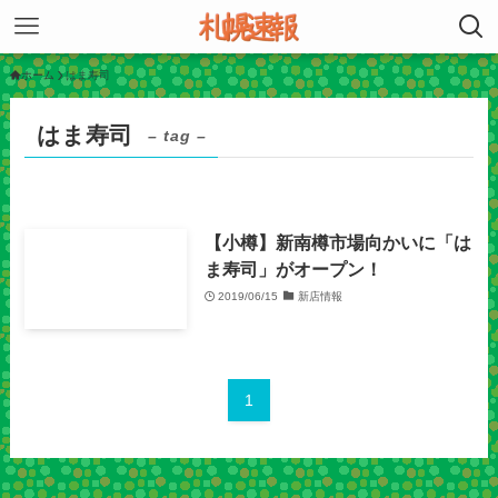
ホーム
はま寿司
はま寿司
– tag –
【小樽】新南樽市場向かいに「は
ま寿司」がオープン！
2019/06/15
新店情報
1