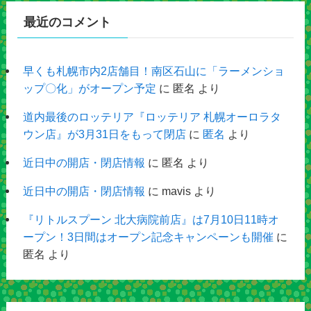
最近のコメント
早くも札幌市内2店舗目！南区石山に「ラーメンショ
ップ〇化」がオープン予定
に
匿名
より
道内最後のロッテリア『ロッテリア 札幌オーロラタ
ウン店』が3月31日をもって閉店
に
匿名
より
近日中の開店・閉店情報
に
匿名
より
近日中の開店・閉店情報
に
mavis
より
『リトルスプーン 北大病院前店』は7月10日11時オ
ープン！3日間はオープン記念キャンペーンも開催
に
匿名
より