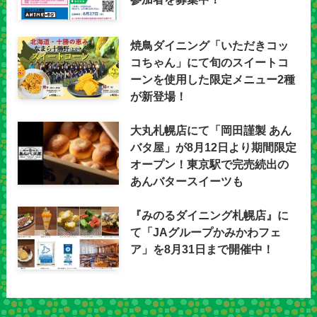
焼鳥ダイニング「いただきコッ
コちゃん」にて旬のスイートコ
ーンを使用した限定メニュー2種
が新登場！
大丸札幌店にて「岡田謹製 あん
バタ屋」が8月12日より期間限定
オープン！東京駅で完売続出の
あんバタースイーツも
『みのるダイニング札幌店』に
て「JAグループかみかわフェ
ア」を8月31日まで開催中！