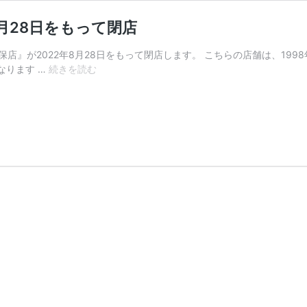
月28日をもって閉店
保店』が2022年8月28日をもって閉店します。 こちらの店舗は、19
北
なります …
続きを読む
19
東
8
の
『パ
ー
ラ
ー
太
陽
美
香
保
店』
が
8