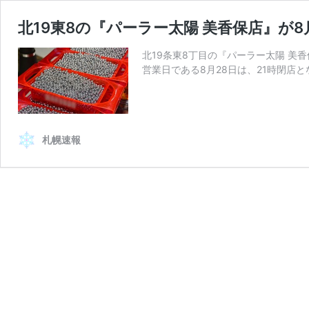
北19東8の『パーラー太陽 美香保店』が8
北19条東8丁目の『パーラー太陽 美香
営業日である8月28日は、21時閉店と
札幌速報