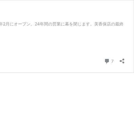
98年2月にオープン。24年間の営業に幕を閉じます。美香保店の最終
コメント
7