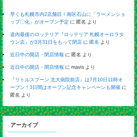
早くも札幌市内2店舗目！南区石山に「ラーメンショ
ップ〇化」がオープン予定
に
匿名
より
道内最後のロッテリア『ロッテリア 札幌オーロラタ
ウン店』が3月31日をもって閉店
に
匿名
より
近日中の開店・閉店情報
に
匿名
より
近日中の開店・閉店情報
に
mavis
より
『リトルスプーン 北大病院前店』は7月10日11時オ
ープン！3日間はオープン記念キャンペーンも開催
に
匿名
より
アーカイブ