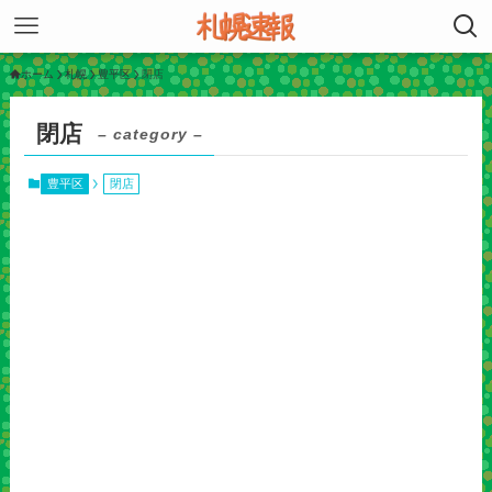
ホーム
札幌
豊平区
閉店
閉店
– category –
豊平区
閉店