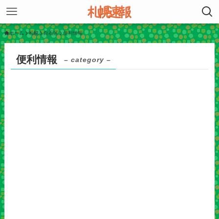
ホーム
札幌
白石区
便利情報
便利情報
– category –