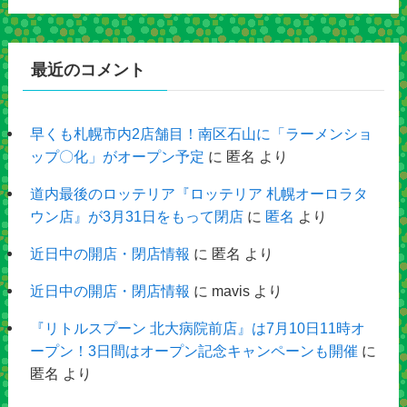
最近のコメント
早くも札幌市内2店舗目！南区石山に「ラーメンショ
ップ〇化」がオープン予定
に
匿名
より
道内最後のロッテリア『ロッテリア 札幌オーロラタ
ウン店』が3月31日をもって閉店
に
匿名
より
近日中の開店・閉店情報
に
匿名
より
近日中の開店・閉店情報
に
mavis
より
『リトルスプーン 北大病院前店』は7月10日11時オ
ープン！3日間はオープン記念キャンペーンも開催
に
匿名
より