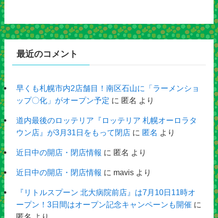
最近のコメント
早くも札幌市内2店舗目！南区石山に「ラーメンショ
ップ〇化」がオープン予定
に
匿名
より
道内最後のロッテリア『ロッテリア 札幌オーロラタ
ウン店』が3月31日をもって閉店
に
匿名
より
近日中の開店・閉店情報
に
匿名
より
近日中の開店・閉店情報
に
mavis
より
『リトルスプーン 北大病院前店』は7月10日11時オ
ープン！3日間はオープン記念キャンペーンも開催
に
匿名
より