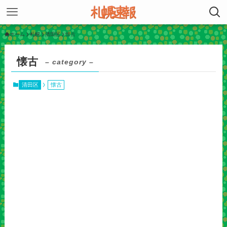
ホーム
札幌
清田区
懐古
懐古
– category –
清田区
懐古