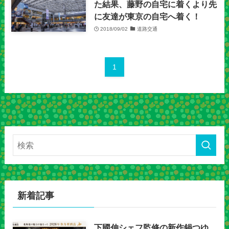
た結果、藤野の自宅に着くより先
に友達が東京の自宅へ着く！
2018/09/02
道路交通
1
新着記事
下國伸シェフ監修の新作鍋つゆ