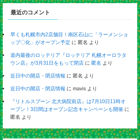
最近のコメント
早くも札幌市内2店舗目！南区石山に「ラーメンショ
ップ〇化」がオープン予定
に
匿名
より
道内最後のロッテリア『ロッテリア 札幌オーロラタ
ウン店』が3月31日をもって閉店
に
匿名
より
近日中の開店・閉店情報
に
匿名
より
近日中の開店・閉店情報
に
mavis
より
『リトルスプーン 北大病院前店』は7月10日11時オ
ープン！3日間はオープン記念キャンペーンも開催
に
匿名
より