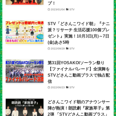
プ！
2023/01/04
STV
STV「どさんこワイド朝」『ナニ
派？リサーチ 生活応援100個プレ
ゼント』実施！10月3日(月)～7日
(金)あさ5時
2022/09/29
STV
第31回YOSAKOIソーラン祭り
【ファイナルパレード】全演舞を
STVどさんこ動画プラスで独占配
信
2022/06/23
STV
どさんこワイド朝のアナウンサー
陣が熱演！朗読劇『家族草子』第
2弾 「STVどさんこ動画プラス」