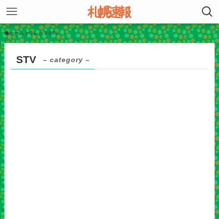
ホーム
テレビ
STV
STV
– category –