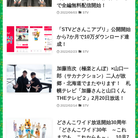
で全編無料配信開始！
2022/06/03
STV
「STVどさんこアプリ」公開開始
から7か月で10万ダウンロード達
成！
2022/02/23
STV
加藤浩次（極楽とんぼ）×山口一
郎（サカナクション）二人が故
郷・北海道でまたやります！ 札
幌テレビ「加藤さんと山口くん
THEテレビ２」2月20日放送！
2022/02/14
STV
どさんこワイド放送開始30周年
「どさんこワイド30年 ～これ
までも これからも～」 10月7