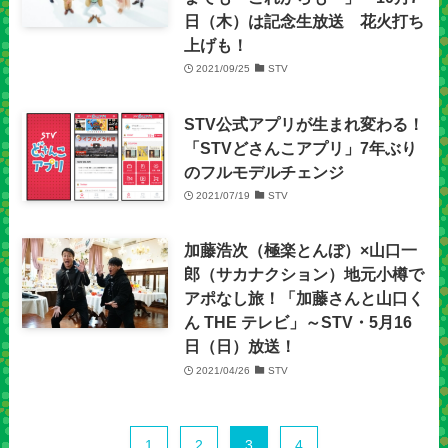
日（木）は記念生放送 花火打ち
上げも！
2021/09/25
STV
STV公式アプリが生まれ変わる！
「STVどさんこアプリ」7年ぶり
のフルモデルチェンジ
2021/07/19
STV
加藤浩次（極楽とんぼ）×山口一
郎（サカナクション）地元小樽で
アポなし旅！「加藤さんと山口く
ん THE テレビ」～STV・5月16
日（日）放送！
2021/04/26
STV
1
2
3
4